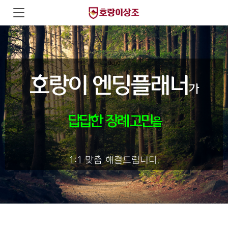
dqjq
호랑이 엔딩플래너
가
답답한 장례 고민
을
1:1 맞춤 해결드립니다
.