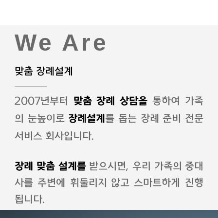
We Are
맞춤 장례설계
2007년부터
맞춤 장례 상담을
통하여 가족
의 눈높이로
장례설계
를 돕는 장례 준비 전문
서비스 회사입니다.
장례 맞춤 설계를
받으시면, 우리 가족의 중대
사를 주변에 휘둘리지 않고 스마트하게 진행
됩니다.