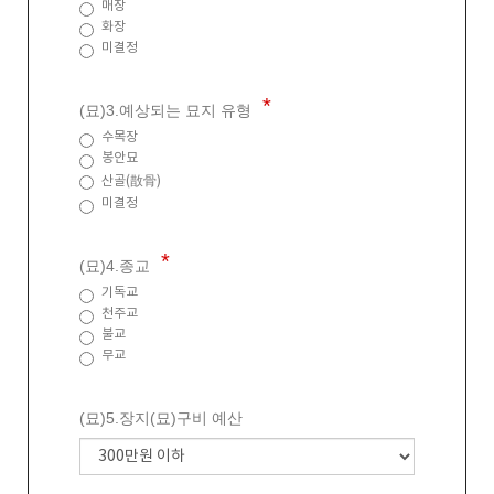
매장
화장
미결정
(묘)3.예상되는 묘지 유형
수목장
봉안묘
산골(㪚骨)
미결정
(묘)4.종교
기독교
천주교
불교
무교
(묘)5.장지(묘)구비 예산