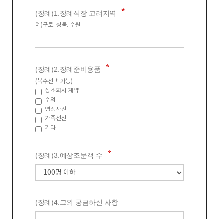
(장례)1.장례식장 고려지역
예)구로. 성북. 수원
(장례)2.장례준비용품
(복수선택 가능)
상조회사 계약
수의
영정사진
가족선산
기타
(장례)3.예상조문객 수
(장례)4.그외 궁금하신 사항