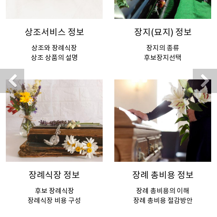
상조서비스 정보
장지(묘지) 정보
상조와 장례식장
장지의 종류
상조 상품의 설명
후보장지선택
Previous
장례식장 정보
장례 총비용 정보
후보 장례식장
장례 총비용의 이해
장례식장 비용 구성