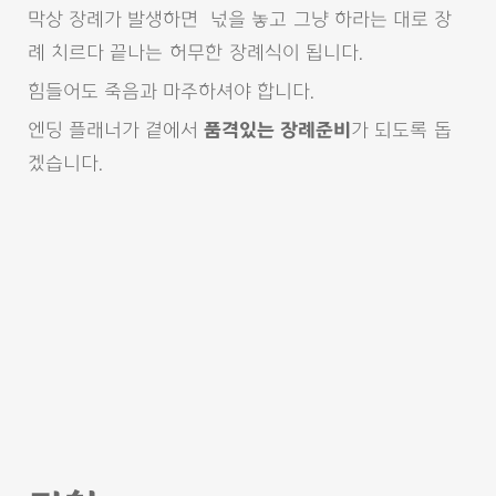
막상 장례가 발생하면 넋을 놓고
그냥 하라는 대로 장
례 치르다
끝나는 허무한 장례식이 됩니다.
힘들어도 죽음과 마주하셔야 합니다.
엔딩 플래너가 곁에서
품격있는 장례준비
가 되도록 돕
겠습니다.