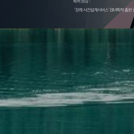
특허 보유 :
'장례 사전설계서비스' BM특허 출원 