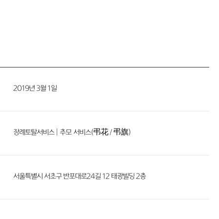
2019년 3월 1일
장례토탈서비스 |
추모
서비스(弔花 / 弔旗)
서울특별시 서초구 반포대로24길 12 태광빌딩 2층