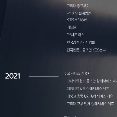
고려대 총교우회
EY 한영회계법인
KTB 투자증권
애드밀
GS네트웍스
한국감정평가사협회
전국언론노동조합 KBS본부
주요 서비스 제휴처
2021
고대의료원 노동조합 장례서비스 제
대흥네트워크 장례서비스 제휴
대성고 총동창회 장례서비스 제휴
고려대 교우 단체 장례서비스 제휴